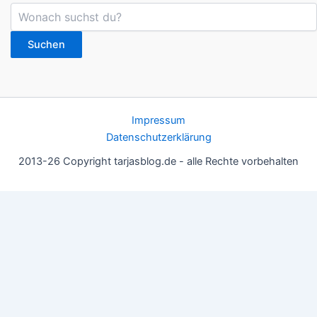
Suchen
Impressum
Datenschutzerklärung
2013-26 Copyright tarjasblog.de - alle Rechte vorbehalten
Wir nutzen Cookies für ein gutes Nutzererlebnis, einige sind
essentiell, andere helfen uns, die Inhalte der Seite zu optimieren.
Du kannst die Einstellungen jederzeit deinen Wünschen
anpassen.
OK
Einstellungen
Datenschutz
Never ever