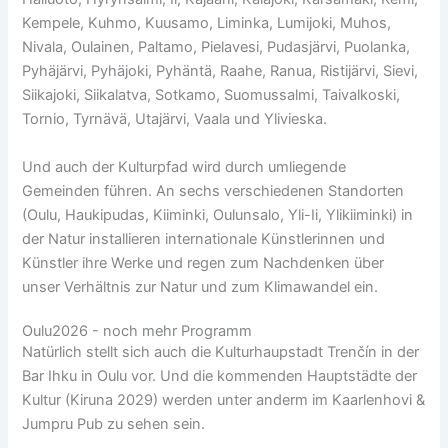
Kempele, Kuhmo, Kuusamo, Liminka, Lumijoki, Muhos,
Nivala, Oulainen, Paltamo, Pielavesi, Pudasjärvi, Puolanka,
Pyhäjärvi, Pyhäjoki, Pyhäntä, Raahe, Ranua, Ristijärvi, Sievi,
Siikajoki, Siikalatva, Sotkamo, Suomussalmi, Taivalkoski,
Tornio, Tyrnävä, Utajärvi, Vaala und Ylivieska.
Und auch der Kulturpfad wird durch umliegende
Gemeinden führen. An sechs verschiedenen Standorten
(Oulu, Haukipudas, Kiiminki, Oulunsalo, Yli-Ii, Ylikiiminki) in
der Natur installieren internationale Künstlerinnen und
Künstler ihre Werke und regen zum Nachdenken über
unser Verhältnis zur Natur und zum Klimawandel ein.
Oulu2026 - noch mehr Programm
Natürlich stellt sich auch die Kulturhaupstadt
Trenčín in der
Bar Ihku in Oulu vor. Und die kommenden Hauptstädte der
Kultur (Kiruna 2029) werden unter anderm im Kaarlenhovi &
Jumpru Pub zu sehen sein.