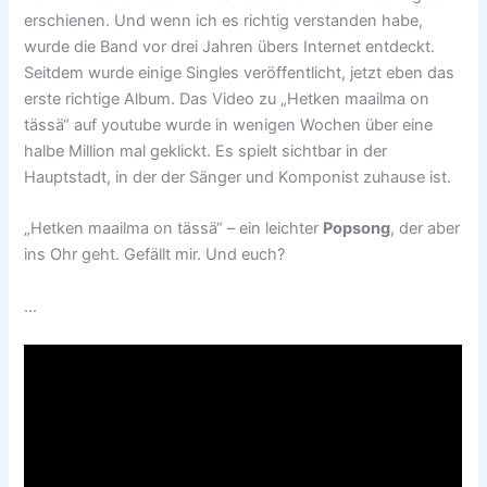
erschienen. Und wenn ich es richtig verstanden habe,
wurde die Band vor drei Jahren übers Internet entdeckt.
Seitdem wurde einige Singles veröffentlicht, jetzt eben das
erste richtige Album. Das Video zu „Hetken maailma on
tässä“ auf youtube wurde in wenigen Wochen über eine
halbe Million mal geklickt. Es spielt sichtbar in der
Hauptstadt, in der der Sänger und Komponist zuhause ist.
„Hetken maailma on tässä“ – ein leichter
Popsong
, der aber
ins Ohr geht. Gefällt mir. Und euch?
…