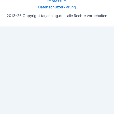
Impressum
Datenschutzerklärung
2013-26 Copyright tarjasblog.de - alle Rechte vorbehalten
Wir nutzen Cookies für ein gutes Nutzererlebnis, einige sind
essentiell, andere helfen uns, die Inhalte der Seite zu optimieren.
Du kannst die Einstellungen jederzeit deinen Wünschen
anpassen.
OK
Einstellungen
Datenschutz
Never ever
Schließen
Privacy Overview
This website uses cookies to improve your experience while you
navigate through the website. Out of these, the cookies that are
categorized as necessary are stored on your browser as they are
essential for the working of basic functionalities of the website.