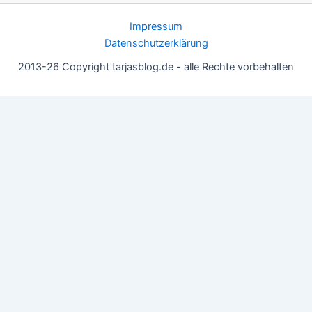
Impressum
Datenschutzerklärung
2013-26 Copyright tarjasblog.de - alle Rechte vorbehalten
Wir nutzen Cookies für ein gutes Nutzererlebnis, einige sind
essentiell, andere helfen uns, die Inhalte der Seite zu optimieren.
Du kannst die Einstellungen jederzeit deinen Wünschen
anpassen.
OK
Einstellungen
Datenschutz
Never ever
Schließen
Privacy Overview
This website uses cookies to improve your experience while you
navigate through the website. Out of these, the cookies that are