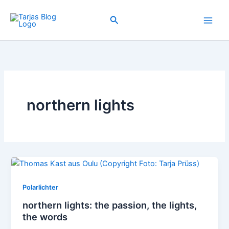
Zum
Inhalt
Suchen
springen
northern lights
Polarlichter
northern lights: the passion, the lights,
the words