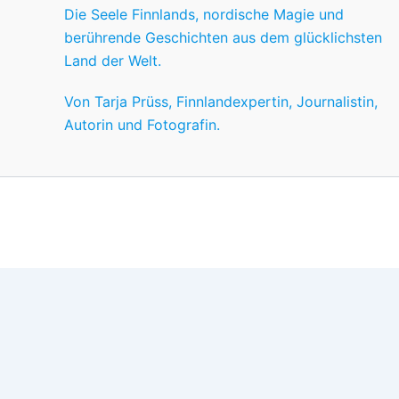
Die Seele Finnlands, nordische Magie und
berührende Geschichten aus dem glücklichsten
Land der Welt.
Von Tarja Prüss, Finnlandexpertin, Journalistin,
Autorin und Fotografin.
Wir nutzen Cookies für ein gutes Nutzererlebnis, einige sind
Wünschen anpassen.
OK
Einstellungen
Datenschutz
Never ever