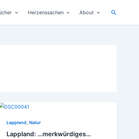
Suchen
ücher
Herzenssachen
About
,
Lappland
Natur
Lappland: …merkwürdiges…