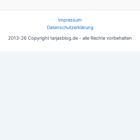
Impressum
Datenschutzerklärung
2013-26 Copyright tarjasblog.de - alle Rechte vorbehalten
Wir nutzen Cookies für ein gutes Nutzererlebnis, einige sind
essentiell, andere helfen uns, die Inhalte der Seite zu optimieren.
Du kannst die Einstellungen jederzeit deinen Wünschen
anpassen.
OK
Einstellungen
Datenschutz
Never ever
Schließen
Privacy Overview
This website uses cookies to improve your experience while you