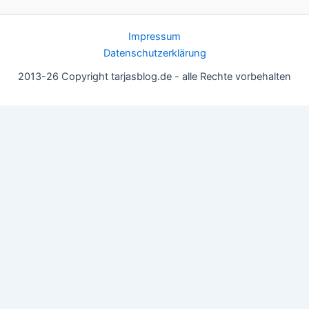
Impressum
Datenschutzerklärung
2013-26 Copyright tarjasblog.de - alle Rechte vorbehalten
Wir nutzen Cookies für ein gutes Nutzererlebnis, einige sind
essentiell, andere helfen uns, die Inhalte der Seite zu optimieren.
Du kannst die Einstellungen jederzeit deinen Wünschen
anpassen.
OK
Einstellungen
Datenschutz
Never ever
Schließen
Privacy Overview
This website uses cookies to improve your experience while you
navigate through the website. Out of these, the cookies that are