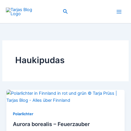
Zum
Inhalt
Suchen
springen
Haukipudas
Polarlichter
Aurora borealis – Feuerzauber