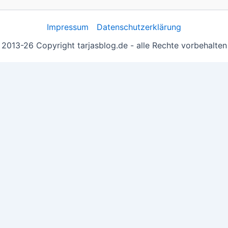
Impressum
Datenschutzerklärung
2013-26 Copyright tarjasblog.de - alle Rechte vorbehalten
 essentiell, andere helfen uns, die Inhalte der Seite zu opt
e you navigate through the website. Out of these, the cook
ctionalities of the website. We also use third-party cookie
 with your consent. You also have the option to opt-out of