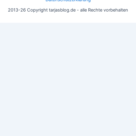
2013-26 Copyright tarjasblog.de - alle Rechte vorbehalten
Wir nutzen Cookies für ein gutes Nutzererlebnis, einige sind
essentiell, andere helfen uns, die Inhalte der Seite zu optimieren.
Du kannst die Einstellungen jederzeit deinen Wünschen
anpassen.
OK
Einstellungen
Datenschutz
Never ever
Schließen
Privacy Overview
This website uses cookies to improve your experience while you
navigate through the website. Out of these, the cookies that are
categorized as necessary are stored on your browser as they are
essential for the working of basic functionalities of the website.
We also use third-party cookies that help us analyze and