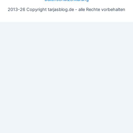
2013-26 Copyright tarjasblog.de - alle Rechte vorbehalten
Wir nutzen Cookies für ein gutes Nutzererlebnis, einige sind
essentiell, andere helfen uns, die Inhalte der Seite zu optimieren.
Du kannst die Einstellungen jederzeit deinen Wünschen
anpassen.
OK
Einstellungen
Datenschutz
Never ever
Schließen
Privacy Overview
This website uses cookies to improve your experience while you
navigate through the website. Out of these, the cookies that are
categorized as necessary are stored on your browser as they are
essential for the working of basic functionalities of the website.
We also use third-party cookies that help us analyze and