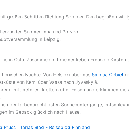
es mit großen Schritten Richtung Sommer. Den begrüßen wir ty
nd erkunden Suomenlinna und Porvoo.
auptversammlung in Leipzig.
lie in Oulu. Zusammen mit meiner lieben Freundin Kirsten 
 finnischen Nächte. Von Helsinki über das
Saimaa Gebiet
un
stküste von Kemi über Vaasa nach Jyväskylä.
rem Duft betören, klettern über Felsen und erklimmen die
.
en der farbenprächtigsten Sonnenuntergänge, entschleunig
gen im Gepäck glücklich nach Hause.