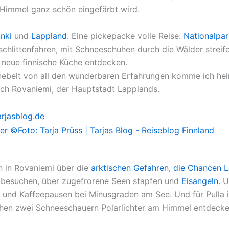
 Himmel ganz schön eingefärbt wird.
inki
und
Lappland
. Eine pickepacke volle Reise:
Nationalpark
chlittenfahren, mit Schneeschuhen durch die Wälder streifen
 neue finnische Küche entdecken.
benebelt von all den wunderbaren Erfahrungen komme ich he
ach Rovaniemi, der Hauptstadt Lapplands.
n in Rovaniemi über die
arktischen Gefahren, die Chancen 
 besuchen, über zugefrorene Seen stapfen und
Eisangeln
. 
und Kaffeepausen bei Minusgraden am See. Und für Pulla i
schen zwei Schneeschauern Polarlichter am Himmel entdecken