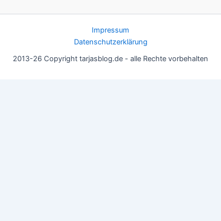
Impressum
Datenschutzerklärung
2013-26 Copyright tarjasblog.de - alle Rechte vorbehalten
Wir nutzen Cookies für ein gutes Nutzererlebnis, einige sind
essentiell, andere helfen uns, die Inhalte der Seite zu optimieren.
Du kannst die Einstellungen jederzeit deinen Wünschen
anpassen.
OK
Einstellungen
Datenschutz
Never ever
Schließen
Privacy Overview
This website uses cookies to improve your experience while you