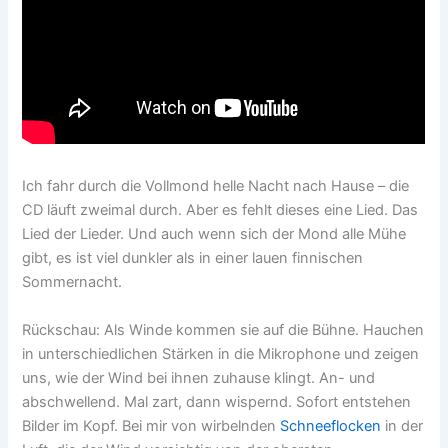
Ich fahr durch die Vollmond helle Nacht nach Hause – die
CD läuft zweimal durch. Aber es fehlt dieses eine Lied. Das
Lied der Lieder. Und auch wenn sich der Mond alle Mühe
gibt, es ist viel dunkler als in einer lauen finnischen
Sommernacht.
Rückschau: Als Winde kommen sie auf die Bühne. Hauchen
in unterschiedlichen Stärken in die Mikrophone und zeigen
uns, wie der Wind bei ihnen zuhause klingt. An- und
abschwellend. Mal zart, dann wispernd. Sofort entstehen
Bilder im Kopf. Bei mir von wirbelnden
Schneeflocken
in der