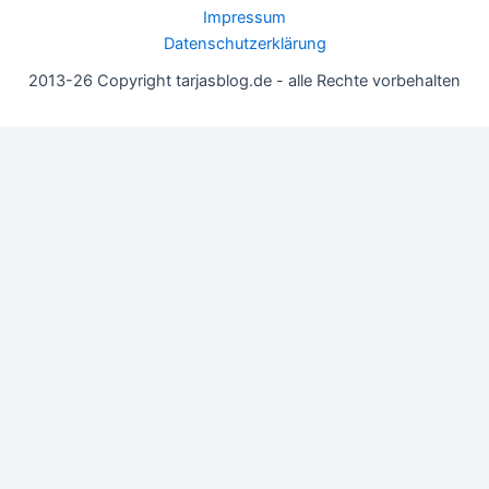
Impressum
Datenschutzerklärung
2013-26 Copyright tarjasblog.de - alle Rechte vorbehalten
Wir nutzen Cookies für ein gutes Nutzererlebnis, einige sind
essentiell, andere helfen uns, die Inhalte der Seite zu optimieren.
Du kannst die Einstellungen jederzeit deinen Wünschen
anpassen.
OK
Einstellungen
Datenschutz
Never ever
Schließen
Privacy Overview
This website uses cookies to improve your experience while you
navigate through the website. Out of these, the cookies that are
categorized as necessary are stored on your browser as they are