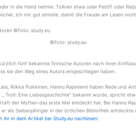
der in die Hand nehme. Tolkien etwa oder Petöfi oder Raija
cher, ich mir gut einteile, damit die Freude am Lesen nicht
©Foto: study.eu
kürzlich fünf bekannte finnische Autoren nach ihren Einflüs
ass sie den Weg eines Autors eingeschlagen haben.
tala, Riikka Pulkkinen, Hannu Rajaniemi haben Rede und An
t „ Troll: Eine Liebesgeschichte“ bekannt wurde, spricht e
 Kraft der Mythen das erste Mal entdeckt hat. Bei Hannu Raj
er als Siebenjähriger in der örtlichen Bibliothek entdeckte
t ihr in dem Artikel bei Study.eu nachlesen: