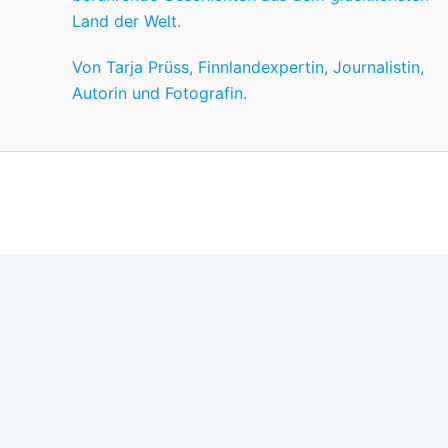
Land der Welt.
Von Tarja Prüss, Finnlandexpertin, Journalistin,
Autorin und Fotografin.
Wir nutzen Cookies für ein gutes Nutzererlebnis, einige sind
Wünschen anpassen.
OK
Einstellungen
Datenschutz
Never ever
Schließen