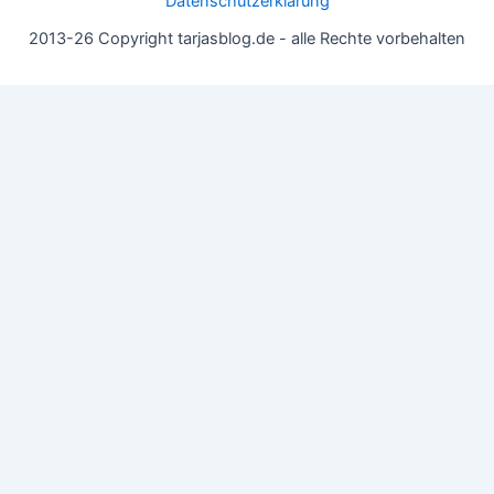
Datenschutzerklärung
2013-26 Copyright tarjasblog.de - alle Rechte vorbehalten
Wir nutzen Cookies für ein gutes Nutzererlebnis, einige sind
essentiell, andere helfen uns, die Inhalte der Seite zu optimieren.
Du kannst die Einstellungen jederzeit deinen Wünschen
anpassen.
OK
Einstellungen
Datenschutz
Never ever
Schließen
Privacy Overview
This website uses cookies to improve your experience while you
navigate through the website. Out of these, the cookies that are
categorized as necessary are stored on your browser as they are
essential for the working of basic functionalities of the website.
We also use third-party cookies that help us analyze and