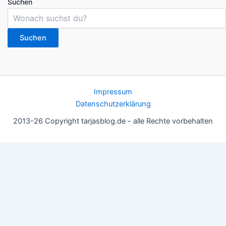
Suchen
Suchen
Impressum
Datenschutzerklärung
2013-26 Copyright tarjasblog.de - alle Rechte vorbehalten
Wir nutzen Cookies für ein gutes Nutzererlebnis, einige sind
essentiell, andere helfen uns, die Inhalte der Seite zu optimieren.
Du kannst die Einstellungen jederzeit deinen Wünschen
anpassen.
OK
Einstellungen
Datenschutz
Never ever