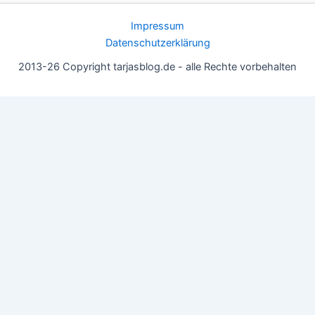
Impressum
Datenschutzerklärung
2013-26 Copyright tarjasblog.de - alle Rechte vorbehalten
Wir nutzen Cookies für ein gutes Nutzererlebnis, einige sind
essentiell, andere helfen uns, die Inhalte der Seite zu optimieren.
Du kannst die Einstellungen jederzeit deinen Wünschen
anpassen.
OK
Einstellungen
Datenschutz
Never ever
Schließen
Privacy Overview
This website uses cookies to improve your experience while you
navigate through the website. Out of these, the cookies that are