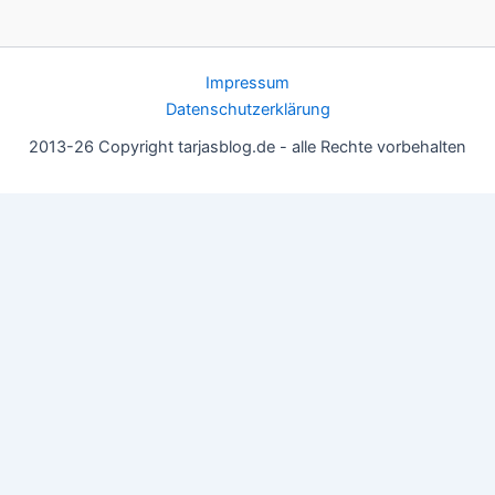
Impressum
Datenschutzerklärung
2013-26 Copyright tarjasblog.de - alle Rechte vorbehalten
Wir nutzen Cookies für ein gutes Nutzererlebnis, einige sind
essentiell, andere helfen uns, die Inhalte der Seite zu optimieren.
Du kannst die Einstellungen jederzeit deinen Wünschen
anpassen.
OK
Einstellungen
Datenschutz
Never ever
Schließen
Privacy Overview
This website uses cookies to improve your experience while you