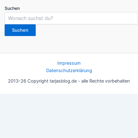
Suchen
Suchen
Impressum
Datenschutzerklärung
2013-26 Copyright tarjasblog.de - alle Rechte vorbehalten
Wir nutzen Cookies für ein gutes Nutzererlebnis, einige sind
essentiell, andere helfen uns, die Inhalte der Seite zu optimieren.
Du kannst die Einstellungen jederzeit deinen Wünschen
anpassen.
OK
Einstellungen
Datenschutz
Never ever