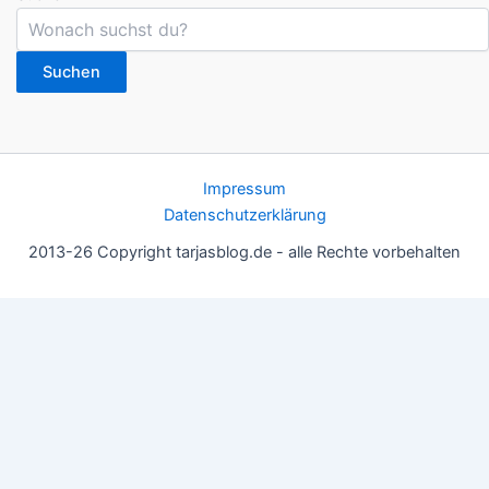
Suchen
Impressum
Datenschutzerklärung
2013-26 Copyright tarjasblog.de - alle Rechte vorbehalten
Wir nutzen Cookies für ein gutes Nutzererlebnis, einige sind
essentiell, andere helfen uns, die Inhalte der Seite zu optimieren.
Du kannst die Einstellungen jederzeit deinen Wünschen
anpassen.
OK
Einstellungen
Datenschutz
Never ever