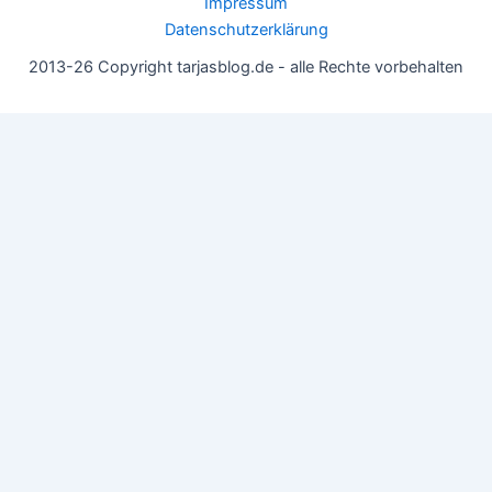
Impressum
Datenschutzerklärung
2013-26 Copyright tarjasblog.de - alle Rechte vorbehalten
Wir nutzen Cookies für ein gutes Nutzererlebnis, einige sind
essentiell, andere helfen uns, die Inhalte der Seite zu optimieren.
Du kannst die Einstellungen jederzeit deinen Wünschen
anpassen.
OK
Einstellungen
Datenschutz
Never ever
Schließen
Privacy Overview
This website uses cookies to improve your experience while you
navigate through the website. Out of these, the cookies that are
categorized as necessary are stored on your browser as they are
essential for the working of basic functionalities of the website.