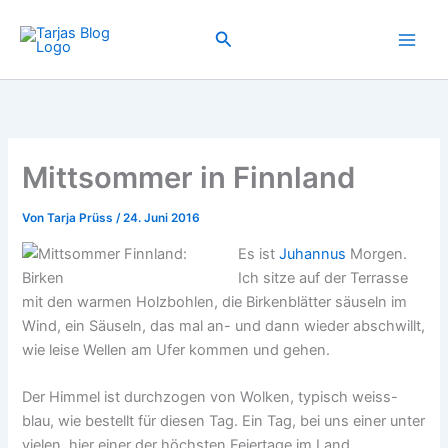
Zum
Inhalt
Suchen
springen
Mittsommer in Finnland
Von
Tarja Prüss
/
24. Juni 2016
Es ist
Juhannus
Morgen.
Ich sitze auf der Terrasse
mit den warmen Holzbohlen, die Birkenblätter säuseln im
Wind, ein Säuseln, das mal an- und dann wieder abschwillt,
wie leise Wellen am Ufer kommen und gehen.
Der Himmel ist durchzogen von Wolken, typisch weiss-
blau, wie bestellt für diesen Tag. Ein Tag, bei uns einer unter
vielen, hier einer der höchsten Feiertage im Land.