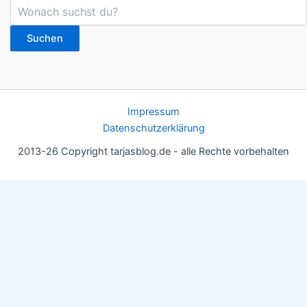
Suchen
Impressum
Datenschutzerklärung
2013-26 Copyright tarjasblog.de - alle Rechte vorbehalten
Wir nutzen Cookies für ein gutes Nutzererlebnis, einige sind
essentiell, andere helfen uns, die Inhalte der Seite zu optimieren.
Du kannst die Einstellungen jederzeit deinen Wünschen
anpassen.
OK
Einstellungen
Datenschutz
Never ever