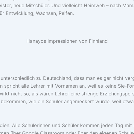
wister, neue Mitschüler. Und vielleicht Heimweh – nach M
für Entwicklung, Wachsen, Reifen.
Hanayos Impressionen von Finnland
unterschiedlich zu Deutschland, dass man es gar nicht verg
Man spricht alle Lehrer mit Vornamen an, weil es keine Sie-F
irkt nicht so, als wären Lehrer eine strenge Erziehungsper
itbekommen, wie ein Schüler angemeckert wurde, weil etwa
edien. Alle Schülerinnen und Schüler kommen jeden Tag mit
men über Google Classroom oder über den eigenen Schulserve