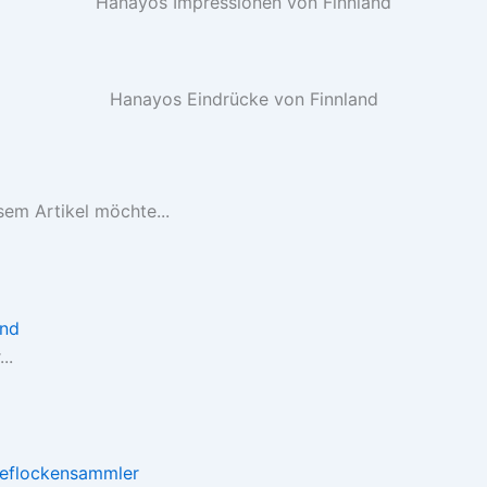
Hanayos Impressionen von Finnland
Hanayos Eindrücke von Finnland
em Artikel möchte...
end
..
eeflockensammler