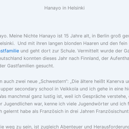
Hanayo in Helsinki
anayo. Meine Nichte Hanayo ist 15 Jahre alt, in Berlin groß
elsinki. Und mit ihren langen blonden Haaren und den fein 
stfamilie
und geht dort zur Schule. Vermittelt wurde der G
utschland konnten dieses Jahr nach Finnland, der Aufentha
der Gastfamilien gesucht.
ch zwei neue „Schwestern“: „Die ältere heißt Kanerva und 
e upper secondary school in Veikkola und ich gehe in eine h
Was manchmal ganz lustig ist, weil ich Gespräche verstehe, d
er Jugendlichen war, kenne ich viele Jugendwörter und ich f
 gelernt habe als Französich in drei Jahren Französischunt
ilie weg zu sein, ist zugleich Abenteuer und Herausforder